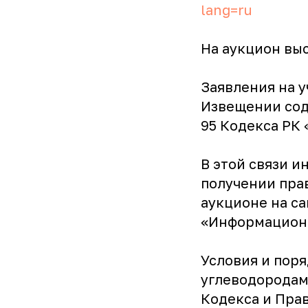
lang=ru
На аукцион выс
Заявления на у
Извещении сод
95 Кодекса РК 
В этой связи и
получении прав
аукционе на с
«Информационн
Условия и пор
углеводородам
Кодекса и Пра