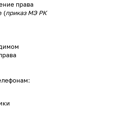
ение права
 (
приказ МЭ РК
одимом
права
елефонам:
ики