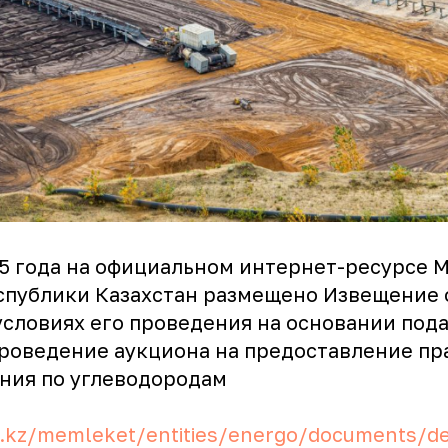
25 года на официальном интернет-ресурсе 
спублики Казахстан размещено Извещение 
условиях его проведения на основании под
проведение аукциона на предоставление пр
ния по углеводородам
.kz/memleket/entities/energo/documents/de