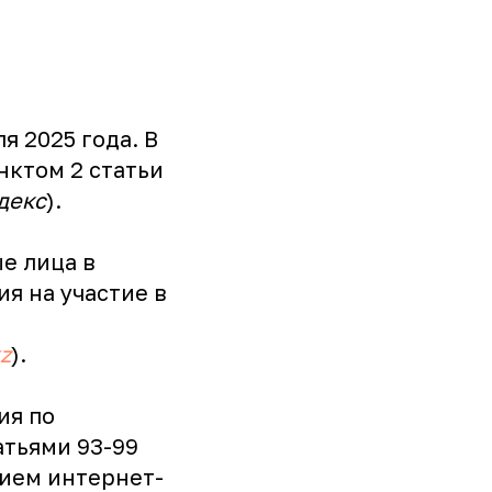
я 2025 года. В
ктом 2 статьи
декс
).
е лица в
я на участие в
z
).
ия по
атьями 93-99
нием интернет-