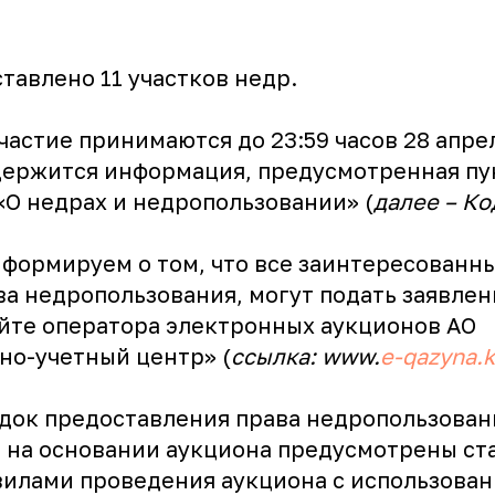
тавлено 11 участков недр.
частие принимаются до 23:59 часов 28 апрел
ержится информация, предусмотренная пун
«О недрах и недропользовании» (
далее – Ко
нформируем о том, что все заинтересованны
а недропользования, могут подать заявлени
айте оператора электронных аукционов АО
о-учетный центр» (
ссылка: www.
e-qazyna.k
ядок предоставления права недропользован
 на основании аукциона предусмотрены ст
вилами проведения аукциона с использова