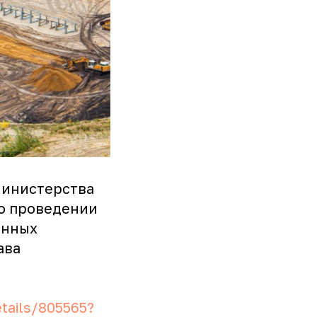
Министерства
о проведении
анных
ава
tails/805565?